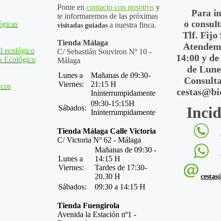
Ponte en
contacto con nosotros
y
Para i
te informaremos de las próximas
o consult
ógicas
a nuestra finca.
visitadas guiadas
Tlf. Fijo
Tienda Málaga
Atendemo
l ecológico
C/ Sebastián Souviron Nº 10 -
14:00 y de
s Ecológico
Málaga
de Lune
Lunes a
Mañanas de 09:30-
Consulta
Viernes:
21:15 H
icos
cestas@bi
Ininterrumpidamente
09:30-15:15H
Sábados:
Incid
Ininterrumpidamente
Tienda Málaga Calle Victoria
C/ Victoria Nº 62 - Málaga
Mañanas de 09:30 -
Lunes a
14:15 H
Viernes:
Tardes de 17:30-
20.30 H
cestas
Sábados:
09:30 a 14:15 H
Tienda Fuengirola
Avenida la Estación nº1 -