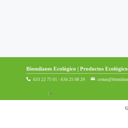
Biomilanes Ecológico | Productos Ecológico
633 22 75 01 - 634 25 08 29
cestas@biomila
Select Language
▼
U