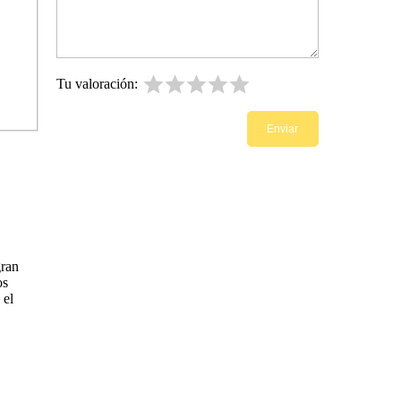
Tu valoración:
gran
os
 el