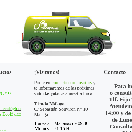
uctos
¡Visitanos!
Contacto
Ponte en
contacto con nosotros
y
Para i
te informaremos de las próximas
o consult
ógicas
a nuestra finca.
visitadas guiadas
Tlf. Fijo
Tienda Málaga
Atendemo
l ecológico
C/ Sebastián Souviron Nº 10 -
14:00 y de
s Ecológico
Málaga
de Lune
Lunes a
Mañanas de 09:30-
Consulta
Viernes:
21:15 H
icos