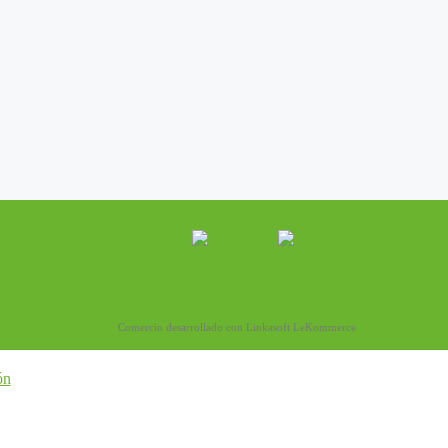
Comercio desarrollado con
Linkasoft LeKommerce
ón